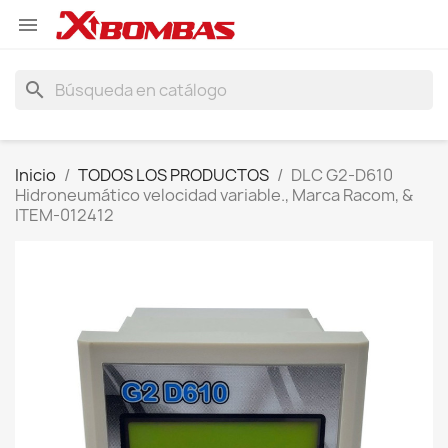

search
Inicio
TODOS LOS PRODUCTOS
DLC G2-D610
Hidroneumático velocidad variable., Marca Racom, &
ITEM-012412